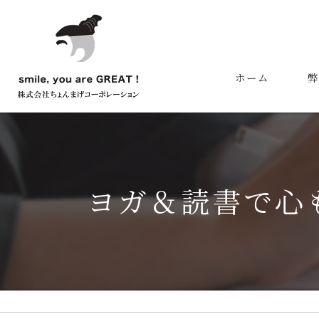
ホーム
弊
代
ヨガ＆読書で心