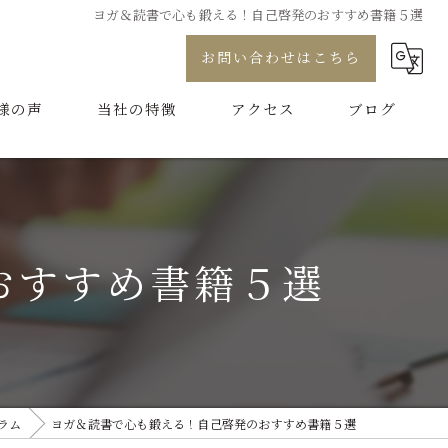
ヨガ＆読書で心も鍛える！自己啓発のおすすめ書籍５選
お問い合わせはこちら
様の声
当社の特徴
アクセス
ブログ
プロデュース
コラム
コンサル
おすすめ書籍５選
制作
代行
ブランディング
ラム
ヨガ＆読書で心も鍛える！自己啓発のおすすめ書籍５選