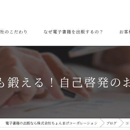
社のこだわり
なぜ電子書籍を出版するの？
お客
表挨拶
ご利用の流れ
も鍛える！自己啓発の
電子書籍の出版なら株式会社ちょんまげコーポレーション
ブログ
コ