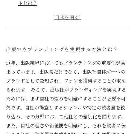
トとは？
出版初心者でも気軽にブランディングを始める
ための方法
ブランディングにおいて大切な読者とのコミュ
ニケーション
出版でもブランディングを実現する方法とは？
成功例から学ぶ、出版におけるブランディング
の重要性
近年、出版業界においてもブランディングの重要性が高
まっています。出版物だけでなく、出版社自体が一つの
ブランドとして認知され、ファンを獲得することが求め
られます。 そこで、出版社がブランディングを実現する
ためには、まず自社の強みを明確にすることが必要不可
欠です。自社が得意とするジャンルや特定の読者層を絞
り込み、その分野において他社との差別化を図ります。
また、自社の理念や価値観を明確にし、それを読者に伝