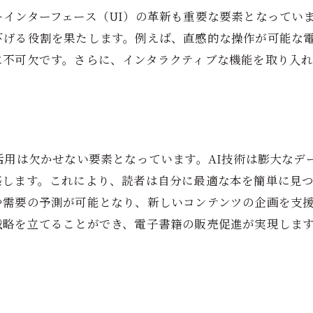
インターフェース（UI）の革新も重要な要素となっていま
インタラクティブなコンテンツ
下げる役割を果たします。例えば、直感的な操作が可能な
マルチメディアの融合
に不可欠です。さらに、インタラクティブな機能を取り入
パーソナライズされた読書体験
クラウドライブラリとアクセスの利便性
視覚・聴覚サポート機能
リアルタイムフィードバック
活用は欠かせない要素となっています。AI技術は膨大なデ
電子書籍出版サービスが出版業界に与えるインパクト
築します。これにより、読者は自分に最適な本を簡単に見
伝統的出版モデルの変革
や需要の予測が可能となり、新しいコンテンツの企画を支
小規模出版社の新たなチャンス
略を立てることができ、電子書籍の販売促進が実現します
市場規模の拡大
著者と読者の距離の短縮
新たな収益モデルの探索