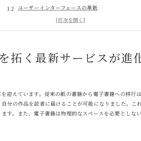
ユーザーインターフェースの革新
AIとビッグデータの活用
グローバルリーチによる市場拡大
クラウド技術の進化とその影響
ユーザーエクスペリエンスの向上
を拓く最新サービスが進
電子書籍出版のメリットと出版社が直面する課題
コスト削減と収益最大化
即時配信のメリット
革を迎えています。従来の紙の書籍から電子書籍への移行
著作権侵害とその対策
、自分の作品を読者に届けることが可能になりました。こ
デジタルコンテンツの保護
ります。また、電子書籍は物理的なスペースを必要としな
デバイス依存の問題
読者のデジタルリテラシー向上
電子書籍出版がもたらす新たな読書体験とは