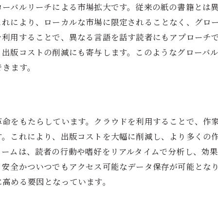
出版プロセスの効率化
ローバルリーチによる市場拡大です。従来の紙の書籍とは
電子書籍出版を成功に導くポイントとその可能性
これにより、ローカルな市場に限定されることなく、グロ
ターゲット市場の理解
を利用することで、異なる言語を話す読者にもアプローチ
、出版コストの削減にも寄与します。このようなグローバ
魅力的なコンテンツの作成
できます。
効果的なプロモーション戦略
デジタルマーケティング手法の活用
読者とのエンゲージメント
持続可能なビジネスモデルの構築
革命をもたらしています。クラウドを利用することで、作
す。これにより、出版コストを大幅に削減し、より多くの
電子書籍出版が変える作家と読者の関係性
ォームは、読者の行動や嗜好をリアルタイムで分析し、効
双方向コミュニケーションの促進
、安全かついつでもアクセス可能なデータ保存が可能とな
読者コミュニティの形成
に高める要因となっています。
クラウドファンディングと作品制作
読者フィードバックの活用