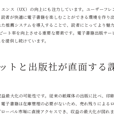
ソーシャルメディアとの連携
リエンス（UX）の向上にも注力しています。ユーザーフレ
著者のブランディング戦略
読者が快適に電子書籍を楽しむことができる環境を作り出
電子書籍出版の普及が生み出す新市場のチャンス
れた推薦システムを導入することで、読者にとってより魅
ニッチ市場の開拓
リピート率を向上させる重要な要素です。電子書籍出版サー
国際展開とローカライゼーション
ムを提供し続けています。
教育市場への影響
専門書市場の成長
ットと出版社が直面する
新たな広告モデルの提案
B2B市場の可能性
電子書籍出版サービスの未来を見据えた新技術の役割
ブロックチェーン技術の応用
収益最大化の可能性です。従来の紙媒体の出版に比べ、印
5Gと高速通信の影響
、電子書籍は在庫管理の必要がないため、売れ残りによる
VR/ARによる新たな読書体験
グローバル市場に直接アクセスでき、収益の最大化が図れ