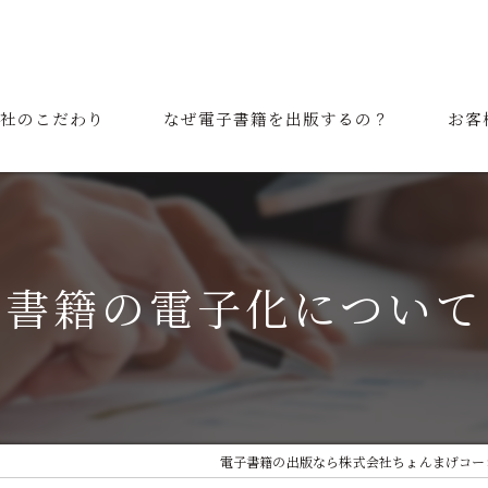
社のこだわり
なぜ電子書籍を出版するの？
お客
表挨拶
ご利用の流れ
書籍の電子化について
電子書籍の出版なら株式会社ちょんまげコー