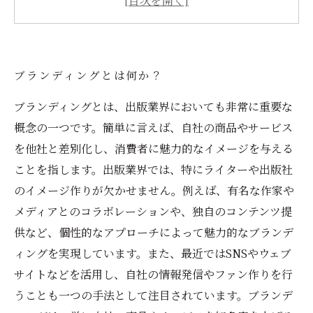
効果的なブランディングを実現するための戦略
とは？
成功するブランディングの実例とその秘訣と
ブランディングとは何か？
は？
ブランディングとは、出版業界においても非常に重要な
概念の一つです。簡単に言えば、自社の商品やサービス
を他社と差別化し、消費者に魅力的なイメージを与える
ことを指します。出版業界では、特にライターや出版社
のイメージ作りが欠かせません。例えば、有名な作家や
メディアとのコラボレーションや、独自のコンテンツ提
供など、個性的なアプローチによって魅力的なブランデ
ィングを実現しています。また、最近ではSNSやウェブ
サイトなどを活用し、自社の情報発信やファン作りを行
うことも一つの手法として注目されています。ブランデ