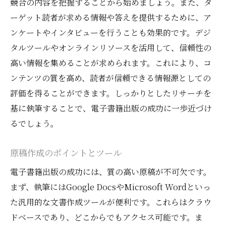
競合の内容を把握することから始めましょう。また、タ
夢を形にするための目標設定
ーゲット読者が求める情報や答えを提供するために、ア
実現可能なスケジュールの作成
ンケートやインタビューを行うことも効果的です。デジ
モチベーションを維持する方法
タルツールやオンラインリソースを活用して、信頼性の
専門家からのアドバイスの活用
高い情報を集めることが求められます。これにより、コ
実践的な成功事例の紹介
ンテンツの質を高め、読者が信頼できる情報源としての
出版後のキャリアアップの可能性
評価を得ることができます。しっかりとしたリサーチを
基に執筆することで、電子書籍出版の成功に一歩近づけ
るでしょう。
原稿作成のポイントとツール
電子書籍出版の成功には、質の高い原稿が不可欠です。
まず、執筆にはGoogle DocsやMicrosoft Wordといっ
た汎用的な文書作成ツールが便利です。これらはクラウ
ドベースであり、どこからでもアクセス可能です。ま