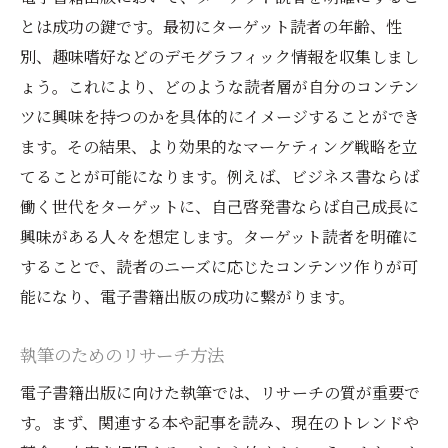
読者からのフィードバック収集
とは成功の鍵です。最初にターゲット読者の年齢、性
次回作の準備と計画
別、趣味嗜好などのデモグラフィック情報を収集しまし
ょう。これにより、どのような読者層が自分のコンテン
データ分析と改善点の特定
ツに興味を持つのかを具体的にイメージすることができ
初心者でも安心して進められる電子書籍出版の
ます。その結果、より効果的なマーケティング戦略を立
プロセス
てることが可能になります。例えば、ビジネス書ならば
電子書籍出版の全体像を把握する
働く世代をターゲットに、自己啓発書ならば自己成長に
各ステップの詳細と注意点
興味がある人々を想定します。ターゲット読者を明確に
初心者向けのサポートツール活用方法
することで、読者のニーズに応じたコンテンツ作りが可
トラブル回避のための準備
能になり、電子書籍出版の成功に繋がります。
電子書籍出版の進捗管理方法
執筆のためのリサーチ方法
成功体験談から学ぶポイント
電子書籍出版の夢を実現するための具体的なガ
電子書籍出版に向けた執筆では、リサーチの質が重要で
イド
す。まず、関連する本や記事を読み、現在のトレンドや