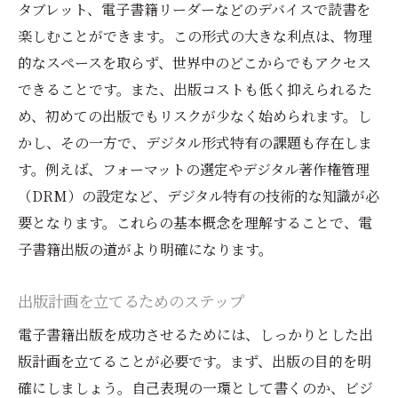
環境に優しい出版方法
タブレット、電子書籍リーダーなどのデバイスで読書を
具体的な手順で学ぶ電子書籍出版の基本
楽しむことができます。この形式の大きな利点は、物理
執筆から出版までの流れを把握する
的なスペースを取らず、世界中のどこからでもアクセス
できることです。また、出版コストも低く抑えられるた
プラットフォームの選び方
め、初めての出版でもリスクが少なく始められます。し
フォーマットの選定と編集
かし、その一方で、デジタル形式特有の課題も存在しま
表紙デザインの重要性
す。例えば、フォーマットの選定やデジタル著作権管理
電子書籍の価格設定と販売戦略
（DRM）の設定など、デジタル特有の技術的な知識が必
初回リリース時のプロモーション方法
要となります。これらの基本概念を理解することで、電
成功するための電子書籍出版の秘訣
子書籍出版の道がより明確になります。
読者を引きつけるタイトルの付け方
出版計画を立てるためのステップ
SEO対策とキーワードの活用
ソーシャルメディアを使ったマーケティン
電子書籍出版を成功させるためには、しっかりとした出
グ
版計画を立てることが必要です。まず、出版の目的を明
確にしましょう。自己表現の一環として書くのか、ビジ
レビューとフィードバックの活用