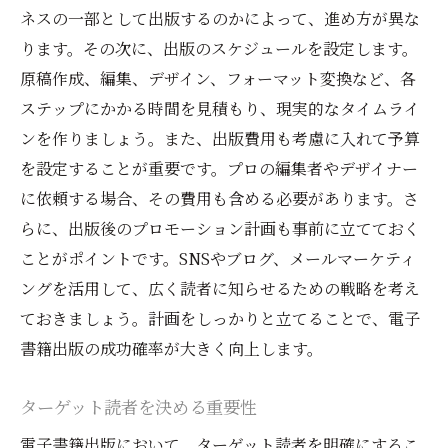
ネスの一部として出版するのかによって、進め方が異な
定期的なコンテンツ更新の重要性
ります。その次に、出版のスケジュールを設定します。
成功事例から学ぶ効果的な方法
原稿作成、編集、デザイン、フォーマット変換など、各
電子書籍出版初心者が気を付けるべきポイント
ステップにかかる時間を見積もり、現実的なタイムライ
著作権と権利に関する基本知識
ンを作りましょう。また、出版費用も考慮に入れて予算
規約と条件の確認
を設定することが重要です。プロの編集者やデザイナー
プラットフォームの規制と対策
に依頼する場合、その費用も含める必要があります。さ
らに、出版後のプロモーション計画も事前に立てておく
質の高いコンテンツの提供
ことがポイントです。SNSやブログ、メールマーケティ
読者のニーズを理解する方法
ングを活用して、広く読者に知らせるための戦略を考え
トラブルシューティングガイド
ておきましょう。計画をしっかりと立てることで、電子
電子書籍出版を成功させるための最終ステップ
書籍出版の成功確率が大きく向上します。
最終チェックリストの作成
出版前の最終編集と校正
ターゲット読者を決める重要性
出版後のプロモーション計画
電子書籍出版において、ターゲット読者を明確にするこ