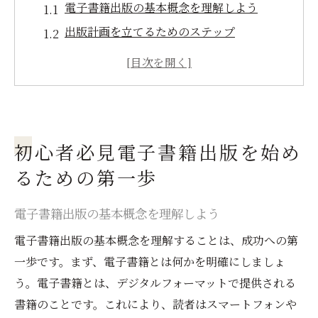
電子書籍出版の基本概念を理解しよう
出版計画を立てるためのステップ
ターゲット読者を決める重要性
執筆のためのリサーチ方法
原稿作成のポイントとツール
初めての電子書籍出版をサポートするリソ
初心者必見電子書籍出版を始め
ース
るための第一歩
電子書籍出版がもたらす新たな可能性とは
電子書籍市場の現状と将来性
電子書籍出版の基本概念を理解しよう
紙媒体との違いと優位性
電子書籍出版の基本概念を理解することは、成功への第
新たな収益モデルの構築
一歩です。まず、電子書籍とは何かを明確にしましょ
グローバルに広がる読者層
う。電子書籍とは、デジタルフォーマットで提供される
インタラクティブなコンテンツの作成
書籍のことです。これにより、読者はスマートフォンや