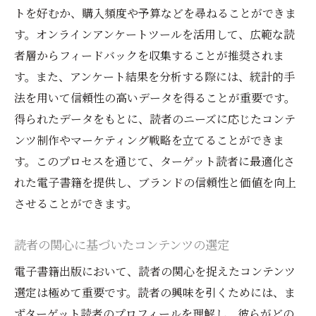
発信
トを好むか、購入頻度や予算などを尋ねることができま
主要SNSプラットフォームの選定
す。オンラインアンケートツールを活用して、広範な読
SNSプロモーションの計画立案
者層からフィードバックを収集することが推奨されま
フォロワーとのエンゲージメントを高める
す。また、アンケート結果を分析する際には、統計的手
方法
法を用いて信頼性の高いデータを得ることが重要です。
得られたデータをもとに、読者のニーズに応じたコンテ
コンテンツカレンダーの作成方法
ンツ制作やマーケティング戦略を立てることができま
ハッシュタグの有効活用術
す。このプロセスを通じて、ターゲット読者に最適化さ
SNS広告を活用したターゲティング
れた電子書籍を提供し、ブランドの信頼性と価値を向上
電子書籍出版でブランドを強化するためのウェ
させることができます。
ブサイト活用術
ウェブサイトの最適化とブランディング
読者の関心に基づいたコンテンツの選定
電子書籍専用ランディングページの作成
電子書籍出版において、読者の関心を捉えたコンテンツ
読者に役立つコンテンツの提供
選定は極めて重要です。読者の興味を引くためには、ま
メーリングリストの活用と拡大
ずターゲット読者のプロフィールを理解し、彼らがどの