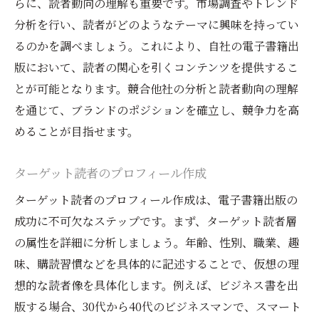
らに、読者動向の理解も重要です。市場調査やトレンド
持続的なブランド戦略の策定
分析を行い、読者がどのようなテーマに興味を持ってい
読者ロイヤリティの構築と維持
るのかを調べましょう。これにより、自社の電子書籍出
定期的なコンテンツアップデートの重要性
版において、読者の関心を引くコンテンツを提供するこ
ブランドメッセージの一貫性を保つ方法
とが可能となります。競合他社の分析と読者動向の理解
電子書籍シリーズの展開とブランド強化
を通じて、ブランドのポジションを確立し、競争力を高
長期的な視点でのブランド発展計画
めることが目指せます。
電子書籍出版のステップバイステップガイドで
ブランドを築こう
ターゲット読者のプロフィール作成
電子書籍出版の基本ステップ
ターゲット読者のプロフィール作成は、電子書籍出版の
各ステップの詳細ガイド
成功に不可欠なステップです。まず、ターゲット読者層
の属性を詳細に分析しましょう。年齢、性別、職業、趣
具体的な実践例とケーススタディ
味、購読習慣などを具体的に記述することで、仮想の理
出版プロセスの効率化のヒント
想的な読者像を具体化します。例えば、ビジネス書を出
ステップごとのチェックリスト
版する場合、30代から40代のビジネスマンで、スマート
成功事例から学ぶ電子書籍出版