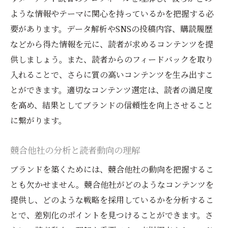
SEOを意識したウェブサイト運営
ような情報やテーマに関心を持っているかを把握する必
要があります。データ解析やSNSの投稿内容、購読履歴
読者との双方向コミュニケーションの促進
などから得た情報を元に、読者が求めるコンテンツを提
読者からのフィードバックを基にした電子書籍
供しましょう。また、読者からのフィードバックを取り
出版の改善方法
入れることで、さらに質の高いコンテンツを生み出すこ
フィードバック収集の効果的な手法
とができます。適切なコンテンツ選定は、読者の満足度
読者の意見を反映したコンテンツ修正
を高め、結果としてブランドの信頼性を向上させること
フィードバックを基にした新コンテンツの
に繋がります。
アイデア
読者レビューの活用と対応
競合他社の分析と読者動向の理解
フィードバックを元にした次回作の計画
ブランドを築くためには、競合他社の動向を把握するこ
改善点の継続的な評価と調整
とも欠かせません。競合他社がどのようなコンテンツを
電子書籍出版を通じて持続的なブランド価値を
提供し、どのような戦略を採用しているかを分析するこ
高める秘訣
とで、差別化のポイントを見つけることができます。さ