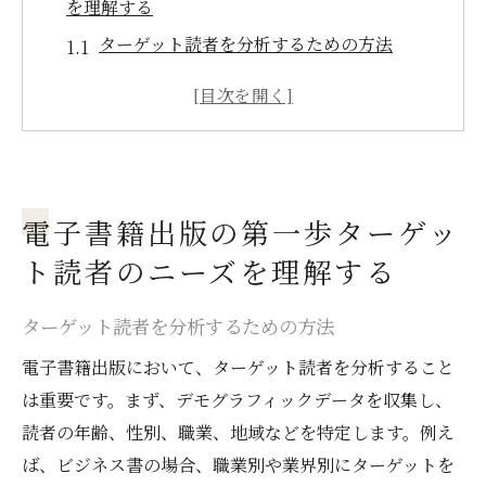
を理解する
ターゲット読者を分析するための方法
読者のニーズを把握するためのアンケート
実施
読者の関心に基づいたコンテンツの選定
競合他社の分析と読者動向の理解
電子書籍出版の第一歩ターゲッ
ターゲット読者のプロフィール作成
ニーズに合わせたコンテンツのカスタマイ
ト読者のニーズを理解する
ズ
ターゲット読者を分析するための方法
電子書籍出版におけるブランディングカバーデ
ザインの重要性
電子書籍出版において、ターゲット読者を分析すること
は重要です。まず、デモグラフィックデータを収集し、
視覚的な第一印象の影響力
読者の年齢、性別、職業、地域などを特定します。例え
プロのデザイナーを起用する利点
ば、ビジネス書の場合、職業別や業界別にターゲットを
カバーデザインでブランドメッセージを伝