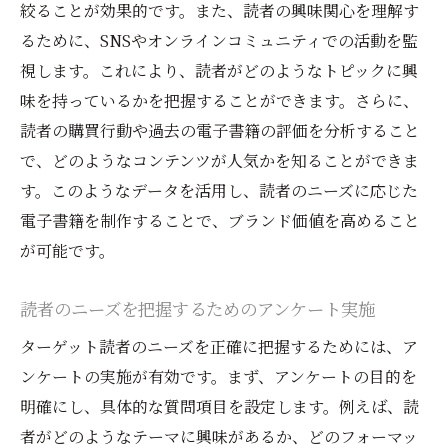
絞ることが効果的です。また、読者の興味関心を理解す
える
るために、SNSやオンラインコミュニティでの活動を監
色彩とフォントの選定ガイド
視します。これにより、読者がどのようなトピックに興
魅力的なカバーのためのデザイン要素
味を持っているかを把握することができます。さらに、
読者の目を引くカバーデザインの事例
読者の購買行動や過去の電子書籍の評価を分析すること
魅力的なタイトルを選定することで電子書籍出
で、どのようなコンテンツが人気かを知ることができま
版の成功を引き寄せる
す。このようなデータを活用し、読者のニーズに応じた
効果的なタイトルの特徴
電子書籍を制作することで、ブランド価値を高めること
が可能です。
SEOを意識したキーワード選定
タイトルのテストとフィードバック収集
読者のニーズを把握するためのアンケート実施
タイトルが与える読者への第一印象
ターゲット読者のニーズを正確に把握するためには、ア
キャッチーなタイトルのアイデア生成法
ンケートの実施が有効です。まず、アンケートの目的を
タイトルとサブタイトルのバランス
明確にし、具体的な質問項目を設定します。例えば、読
SNSを活用した電子書籍出版後の効果的な情報
者がどのようなテーマに興味があるか、どのフォーマッ