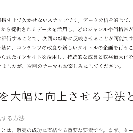
低コストで高品質のコンテンツを作成する方法
長期的な収益計画の立て方
目指す上で欠かせないステップです。データ分析を通じて
子書籍出版による印税増加のための効果的アプローチ
ムから提供されるデータを活用し、どのジャンルや価格帯
直販モデルとプラットフォーム利用の比較
に評価することで、次回の戦略に反映させることが可能で
電子書籍の価格戦略と印税の関係
を基に、コンテンツの改良や新しいタイトルの企画を行う
特典付き販売で印税を増やす方法
得られたインサイトを活用し、持続的な成長と収益最大化
継続的なマーケティング活動の重要性
きましたが、次回のテーマもお楽しみにしてください。
新刊発売時のプロモーション強化策
定期的なセールイベントの開催
を大幅に向上させる手法
子書籍出版で収益を最大化するための具体的なステップと
出版前の準備と計画の立て方
化する方法
電子書籍のプロフェッショナルな編集方法
発売日までのカウントダウンプロモーション
ことは、販売の成功に直結する重要な要素です。まず、タ