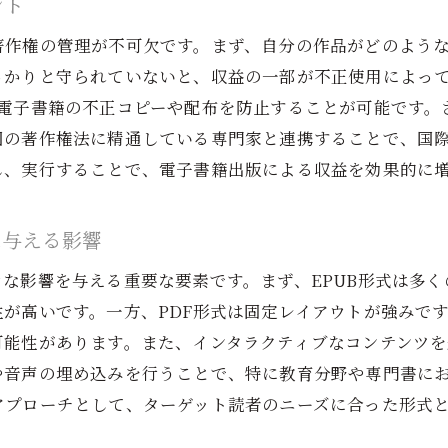
ント
国際著作権の基本とその管理方法
子書籍出版成功への道筋と収益を増やす具体策
著作権の管理が不可欠です。まず、自分の作品がどのよう
成功した電子書籍出版の事例研究
っかりと守られていないと、収益の一部が不正使用によっ
、電子書籍の不正コピーや配布を防止することが可能です。
自己出版と伝統的出版の比較
国の著作権法に精通している専門家と連携することで、国
電子書籍の更新と改訂による収益増加
し、実行することで、電子書籍出版による収益を効果的に
シリーズ化による収益最大化
読者フィードバックを活用する方法
に与える影響
専門家のアドバイスを受けるメリット
な影響を与える重要な要素です。まず、EPUB形式は多
子書籍出版を活用したコスト削減と収益最大化の秘訣
が高いです。一方、PDF形式は固定レイアウトが強みで
電子書籍出版で削減できるコスト項目
可能性があります。また、インタラクティブなコンテンツ
自動化ツールの活用による効率化
や音声の埋め込みを行うことで、特に教育分野や専門書に
クラウドサービスを使ったコスト削減
アプローチとして、ターゲット読者のニーズに合った形式
アウトソーシングの利点と注意点