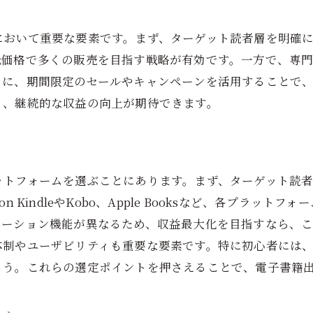
ソーシャルメディアを活用したプロモーション
において重要な要素です。まず、ターゲット読者層を明確
インフルエンサーマーケティングの取り入れ方
低価格で多くの販売を目指す戦略が有効です。一方で、専
電子書籍のメールマーケティング戦略
らに、期間限定のセールやキャンペーンを活用することで
ウェブサイトとブログを通じた宣伝方法
り、継続的な収益の向上が期待できます。
電子書籍の広告キャンペーンの立ち上げ方
読者とのエンゲージメントを高める方法
ローバル市場への効果的なアクセス方法と電子書籍出版の
ットフォームを選ぶことにあります。まず、ターゲット読
国際的な電子書籍市場のトレンド
 KindleやKobo、Apple Booksなど、各プラッ
多言語対応の電子書籍を作成する方法
モーション機能が異なるため、収益最大化を目指すなら、
地域ごとの電子書籍販売戦略
体制やユーザビリティも重要な要素です。特に初心者には、
印税の計算方法と収益モデルの理解
ょう。これらの選定ポイントを押さえることで、電子書籍
異なるプラットフォームでの印税率比較