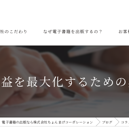
社のこだわり
なぜ電子書籍を出版するの？
お客
表挨拶
ご利用の流れ
収益を最大化するための
電子書籍の出版なら株式会社ちょんまげコーポレーション
ブログ
コラ