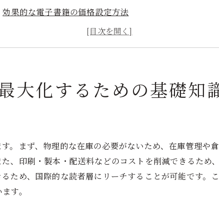
効果的な電子書籍の価格設定方法
適切な販売プラットフォームの選び方
収益最大化のための著作権管理のポイント
電子書籍の形式とフォーマットが収益に与える影響
電子書籍の販売データ分析方法
最大化するための基礎知
子書籍出版で収益を大幅に向上させる手法とは
電子書籍のリリースタイミングを最適化する方法
？
プロフェッショナルな表紙デザインの重要性
ます。まず、物理的な在庫の必要がないため、在庫管理や
効果的な電子書籍のタイトルと説明文の書き方
また、印刷・製本・配送料などのコストを削減できるため
複数の販売チャネルを活用する利点
きるため、国際的な読者層にリーチすることが可能です。
無料サンプル提供で読者を引き込む戦略
います。
読者レビューを活用したマーケティング手法
子書籍出版の利点と収益最大化のためのプロモーション戦