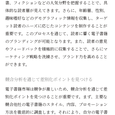
書、フィクションなどの人気分野を把握することで、具
電子書籍のコンテンツ戦略を計画する
体的な読者層が見えてきます。さらに、年齢層、性別、
長期的なブランドビジョンを設定する
趣味嗜好などのデモグラフィック情報を収集し、ターゲ
電子書籍カバーとタイトルで強い印象を与える
ット読者のニーズに応じたコンテンツを制作することが
デザインのコツ
重要です。このプロセスを通じて、読者に響く電子書籍
魅力的なカバーデザインの要素
のブランディングが可能となります。また、読者の意見
やフィードバックを積極的に収集することで、さらにマ
色彩心理学を活用する
ーケティング戦略を洗練させ、ブランド力を高めること
フォント選びのポイント
ができます。
タイトルにキーワードを含める
視覚的ヒエラルキーを利用する
競合分析を通じて差別化ポイントを見つける
デザインの一貫性を保つ
電子書籍市場は競争が激しいため、競合分析を通じて差
SNSを活用して電子書籍ブランディングを強化
別化ポイントを見つけることが重要です。まず、主要な
する方法
競合他社の電子書籍のスタイル、内容、プロモーション
主要SNSプラットフォームの選び方
方法を徹底的に調査します。それにより、自分の電子書