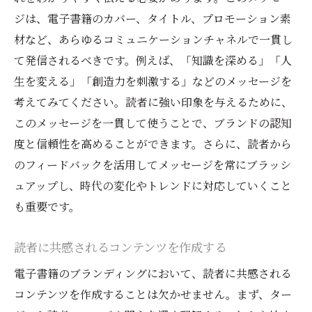
ジは、電子書籍のカバー、タイトル、プロモーション素
電子書籍ブランディング成功のためのプロモー
材など、あらゆるコミュニケーションチャネルで一貫し
ション戦略
て発信されるべきです。例えば、「知識を深める」「人
事前プロモーションの重要性
生を変える」「創造力を刺激する」などのメッセージを
無料サンプルを提供して関心を引く
考えてみてください。読者に強い印象を与えるために、
ニュースレターで情報を発信する
このメッセージを一貫して使うことで、ブランドの認知
レビューや評価を増やす方法
度と信頼性を高めることができます。さらに、読者から
メディア露出を獲得する
のフィードバックを活用してメッセージを常にブラッシ
ュアップし、時代の変化やトレンドに対応していくこと
限定オファーやキャンペーンを展開
も重要です。
効果的な電子書籍ブランディングで他の作品と
差別化する方法
読者に共感されるコンテンツを作成する
独自のコンテンツアプローチを取る
電子書籍のブランディングにおいて、読者に共感される
専門性を強調する
コンテンツを作成することは欠かせません。まず、ター
クロスプロモーションを活用する