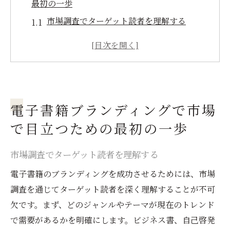
最初の一歩
市場調査でターゲット読者を理解する
競合分析を通じて差別化ポイントを見つけ
る
ブランドメッセージを明確にする
読者に共感されるコンテンツを作成する
電子書籍ブランディングで市場
独自のトーンとスタイルを確立する
初めての電子書籍で強烈な第一印象を残す
で目立つための最初の一歩
電子書籍ブランディングの基本戦略を固めるた
市場調査でターゲット読者を理解する
めの方法
電子書籍のブランディングを成功させるためには、市場
ブランドアイデンティティを構築する
調査を通じてターゲット読者を深く理解することが不可
一貫したビジュアルデザインを採用する
欠です。まず、どのジャンルやテーマが現在のトレンド
効果的なタイトルとサブタイトルの選び方
で需要があるかを明確にします。ビジネス書、自己啓発
著者プロフィールの重要性