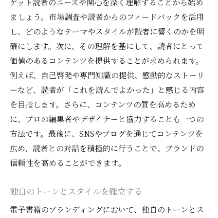
ゲット読者のニーズや関心を深く理解することから始め
シリーズ化して読者を惹きつける
ましょう。市場調査や読者からのフィードバックを活用
ユニークな視点やスタイルを追求する
し、どのようなテーマやスタイルが読者に響くのかを明
ブランドエコシステムを構築する
確にします。次に、その理解を基にして、読者にとって
電子書籍市場でブランド力を高めるための具体
価値のあるコンテンツを提供することが求められます。
的なアプローチ
例えば、自己啓発や専門知識の提供、感動的なストーリ
ーなど、読者が「これを読んでよかった」と感じる内容
データ分析を活用して戦略を最適化
を目指します。さらに、コンテンツの質を高めるため
読者のニーズに応えるコンテンツを提供
に、プロの編集者やデザイナーと協力することも一つの
マーケティングオートメーションの導入
方法です。最後に、SNSやブログを通じてコンテンツを
パートナーシップやコラボレーションを活
広め、読者との対話を積極的に行うことで、ブランドの
用
信頼性を高めることができます。
ブランディングの一貫性を維持する
持続可能な成長戦略を設定する
独自のトーンとスタイルを確立する
電子書籍のブランディングにおいて、独自のトーンとス