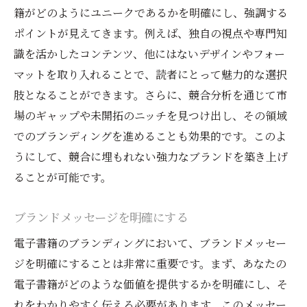
定期的な投稿スケジュールを設定する
籍がどのようにユニークであるかを明確にし、強調する
読者とのエンゲージメントを高める方法
ポイントが見えてきます。例えば、独自の視点や専門知
識を活かしたコンテンツ、他にはないデザインやフォー
ビジュアルコンテンツでブランド認知を向
マットを取り入れることで、読者にとって魅力的な選択
上
肢となることができます。さらに、競合分析を通じて市
ハッシュタグ戦略を活用する
場のギャップや未開拓のニッチを見つけ出し、その領域
インフルエンサーとのコラボレーション
でのブランディングを進めることも効果的です。このよ
読者との信頼関係を築くための電子書籍ブラン
うにして、競合に埋もれない強力なブランドを築き上げ
ディングの秘訣
ることが可能です。
誠実なコミュニケーションを心がける
読者からのフィードバックを活用する
ブランドメッセージを明確にする
パーソナルタッチを加えたコンテンツ
電子書籍のブランディングにおいて、ブランドメッセー
読者コミュニティを育てる
ジを明確にすることは非常に重要です。まず、あなたの
信頼性を高めるための透明性
電子書籍がどのような価値を提供するかを明確にし、そ
れをわかりやすく伝える必要があります。このメッセー
持続可能なブランド価値を提供する