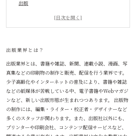
出版
魅力的なポイント②：作家や編集者の仕事が世
に出る場
魅力的なポイント③：読者へのコンテンツ提供
が多岐にわたる
出版業界とは？
魅力的なポイント④：歴史的な意義がある出版
文化の継承
出版業界とは、書籍や雑誌、新聞、連載小説、漫画、写
真集などの印刷物の制作と販売、配信を行う業界です。
少子高齢化やインターネットの普及により、書籍や雑誌
などの紙媒体が苦戦している中、電子書籍やWebマガジ
ンなど、新しい出版形態が生まれつつあります。 出版物
の制作には、編集・ライター・校正者・デザイナーなど
多くのスタッフが関わります。また、出版社以外にも、
プリンターや印刷会社、コンテンツ配信サービスなど、