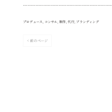
---------------------------------------------------------
プロデュース
コンサル
制作
代行
ブランディング
< 前のページ