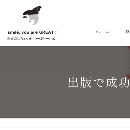
ホーム
弊
代
出版で成