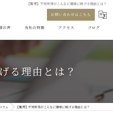
【驚愕】不労所得がこんなに簡単に稼げる理由とは？
お問い合わせはこちら
様の声
当社の特徴
アクセス
ブログ
プロデュース
コラム
コンサル
げる理由とは？
制作
代行
ブランディング
コラム
【驚愕】不労所得がこんなに簡単に稼げる理由とは？