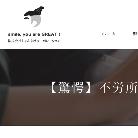
ホーム
弊
代
【驚愕】不労