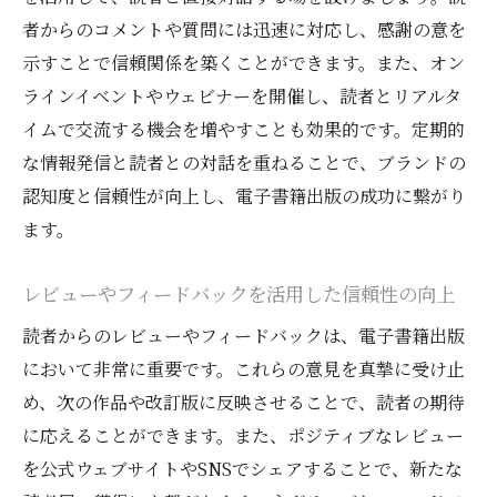
マーケティング予算の最適化
者からのコメントや質問には迅速に対応し、感謝の意を
電子書籍出版を活用したSNSでの効果的な情報
示すことで信頼関係を築くことができます。また、オン
発信戦略
ラインイベントやウェビナーを開催し、読者とリアルタ
主要SNSプラットフォームの活用方法
イムで交流する機会を増やすことも効果的です。定期的
SNSでのコンテンツプランニング
な情報発信と読者との対話を重ねることで、ブランドの
ターゲット読者に届く投稿の作成テクニッ
認知度と信頼性が向上し、電子書籍出版の成功に繋がり
ク
ます。
SNS広告の効果的な活用法
レビューやフィードバックを活用した信頼性の向上
読者とのエンゲージメントを高める方法
SNS分析ツールを使った効果測定
読者からのレビューやフィードバックは、電子書籍出版
において非常に重要です。これらの意見を真摯に受け止
電子書籍出版の独自性を高めるためのコンテン
め、次の作品や改訂版に反映させることで、読者の期待
ツ提供の秘訣
に応えることができます。また、ポジティブなレビュー
独自のコンテンツアイデアの発掘方法
を公式ウェブサイトやSNSでシェアすることで、新たな
既存コンテンツとの差別化戦略