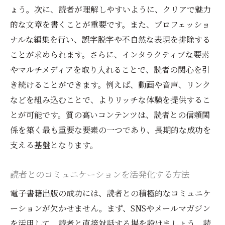
ょう。次に、読者が理解しやすいように、クリアで魅力
ターゲット読者に響くコンテンツ作成
的な文章を書くことが重要です。また、プロフェッショ
読者層に合ったプロモーション戦略
ナルな編集を行い、誤字脱字や不自然な表現を排除する
ターゲット読者層からのフィードバック活
ことが求められます。さらに、インタラクティブな要素
用
やマルチメディアを取り入れることで、読者の関心を引
電子書籍出版のコスト削減と効率的なマーケテ
き続けることができます。例えば、動画や音声、リンク
ィング方法
などを組み込むことで、よりリッチな体験を提供するこ
自費出版と出版社利用のコスト比較
とが可能です。質の高いコンテンツは、読者との信頼関
低コストでの電子書籍制作の方法
係を築く最も重要な要素の一つであり、長期的な成功を
効率的な広告戦略の立案
支える基盤となります。
ソーシャルメディアを活用したマーケティ
読者とのコミュニケーションを活発化する方法
ング
電子書籍出版の成功には、読者との積極的なコミュニケ
コストパフォーマンスの高いプロモーショ
ーションが欠かせません。まず、SNSやメールマガジン
ン手法
を活用して、読者と直接対話する場を設けましょう。読