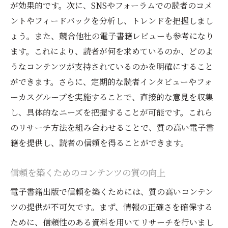
が効果的です。次に、SNSやフォーラムでの読者のコメ
プロフェッショナルなカバーデザインの重
ントやフィードバックを分析し、トレンドを把握しまし
要性
ょう。また、競合他社の電子書籍レビューも参考になり
市場調査を元にしたデザインの選定
ます。これにより、読者が何を求めているのか、どのよ
デザイナーとの効果的なコミュニケーショ
うなコンテンツが支持されているのかを明確にすること
ン方法
ができます。さらに、定期的な読者インタビューやフォ
デザインテストを通じた最適化のプロセス
ーカスグループを実施することで、直接的な意見を収集
ブランドイメージと一致するデザイン要素
し、具体的なニーズを把握することが可能です。これら
読者の目を引く効果的なデザインテクニッ
のリサーチ方法を組み合わせることで、質の高い電子書
ク
籍を提供し、読者の信頼を得ることができます。
電子書籍出版で成功するための読者層の明確化
とターゲット戦略
信頼を築くためのコンテンツの質の向上
ターゲット読者層の属性分析
電子書籍出版で信頼を築くためには、質の高いコンテン
読者プロファイルの作成方法
ツの提供が不可欠です。まず、情報の正確さを確保する
ために、信頼性のある資料を用いてリサーチを行いまし
マーケティングメッセージの最適化