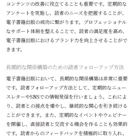
コンテンツの改善に役立てることも重要です。定期的な
競合との差別化を図るタイトル選定
アンケートを実施し、読者のニーズを把握することが、
電子書籍出版を通じた著者ブランディングの全
電子書籍出版の成功に繋がります。プロフェッショナル
体像と成功事例
なサポート体制を整えることで、読者の満足度を高め、
著者ブランディングの基本概念
電子書籍出版におけるブランド力を向上させることがで
成功した著者のブランディング事例研究
きます。
ブランド構築のステップバイステップガイ
長期的な関係構築のための読者フォローアップ方法
ド
電子書籍出版において、長期的な関係構築は非常に重要
ブランディングにおける電子書籍の役割
です。読者フォローアップ方法として、定期的なニュー
著者としてのオンラインプレゼンスの強化
スレターやSNSでの情報発信を行いましょう。これによ
長期的なブランディング戦略の立案
り、読者との接点を増やし、継続的な関心を引き続ける
ことができます。また、定期的なイベントやウェビナー
を開催し、直接読者と交流する機会を作ることも効果的
です。読者からのフィードバックを積極的に取り入れ、