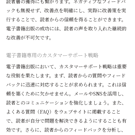
読者層の獲得にも繋がります。ネガティブなフィードバ
読者の期待を超えるコンテンツ提供
ックも無視せず、改善点を明確にし、実際に改善策を実
オリジナリティのあるコンテンツ制作のコ
行することで、読者からの信頼を得ることができます。
ツ
電子書籍出版の成功には、読者の声を取り入れた継続的
読者に愛されるキャラクターやストーリー
な改善が不可欠です。
の作り方
コンテンツの多様化による魅力向上
電子書籍専用のカスタマーサポート戦略
電子書籍出版で成功するための魅力的なタイト
電子書籍出版において、カスタマーサポート戦略は重要
ルの作り方
な役割を果たします。まず、読者からの質問やフィード
魅力的なタイトルの要素とは
バックに迅速に対応することが求められます。これは信
頼を築くために欠かせません。メールやSNSを活用し、
キーワードリサーチを基にしたタイトル作
読者とのコミュニケーションを強化しましょう。また、
成
よくある質問（FAQ）をウェブサイトに掲載すること
読者の心をつかむタイトルのコツ
で、読者が自分で問題を解決できるようにすることも有
SEO効果を考慮したタイトル設計
効です。さらに、読者からのフィードバックを分析し、
タイトルのA/Bテストで効果を測定