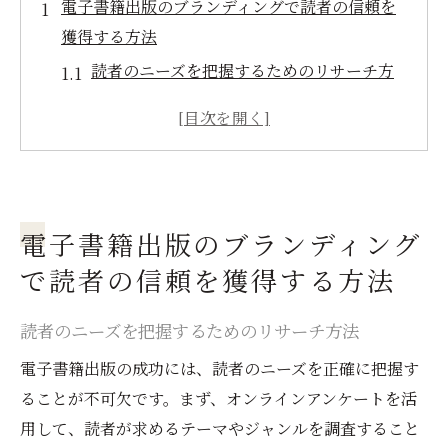
電子書籍出版のブランディングで読者の信頼を
獲得する方法
読者のニーズを把握するためのリサーチ方
法
信頼を築くためのコンテンツの質の向上
読者とのコミュニケーションを活発化する
方法
レビューやフィードバックを活用した信頼
電子書籍出版のブランディング
性の向上
で読者の信頼を獲得する方法
電子書籍専用のカスタマーサポート戦略
読者のニーズを把握するためのリサーチ方法
長期的な関係構築のための読者フォローア
ップ方法
電子書籍出版の成功には、読者のニーズを正確に把握す
電子書籍出版の魅力を引き出すプロフェッショ
ることが不可欠です。まず、オンラインアンケートを活
ナルなカバーデザイン
用して、読者が求めるテーマやジャンルを調査すること